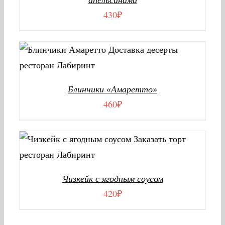
апельсинами
430
₽
В КОРЗИНУ
/
ДЕТАЛИ
Блинчики «Амаретто»
460
₽
В КОРЗИНУ
/
ДЕТАЛИ
Чизкейк с ягодным соусом
420
₽