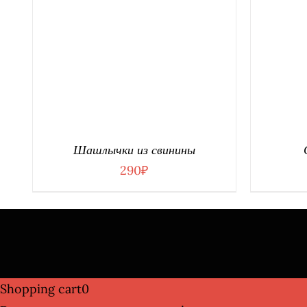
В КОРЗИНУ
/
ДЕТАЛИ
В К
Шашлычки из свинины
290
₽
Shopping cart
0