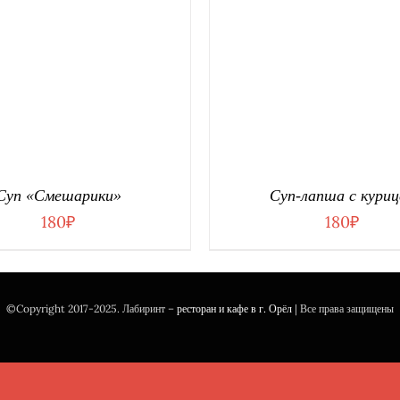
ОРЗИНУ
/
ДЕТАЛИ
В КОРЗИНУ
/
ДЕТ
Суп «Смешарики»
Суп-лапша с куриц
180
₽
180
₽
©Copyright 2017-2025. Лабиринт –
ресторан и кафе в г. Орёл
| Все права защищены