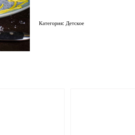
товара
"Крабас-
Категория:
Детское
Барабас"