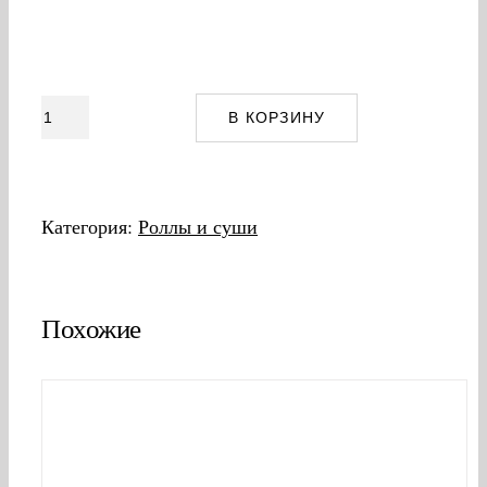
Количество
В КОРЗИНУ
товара
Ролл
с
Категория:
Роллы и суши
тигровыми
креветками
Похожие