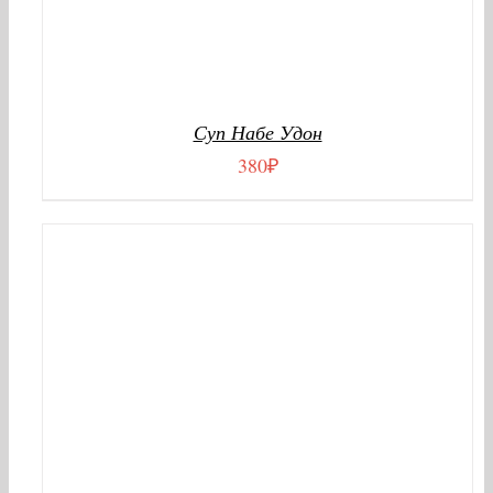
Суп Набе Удон
380
₽