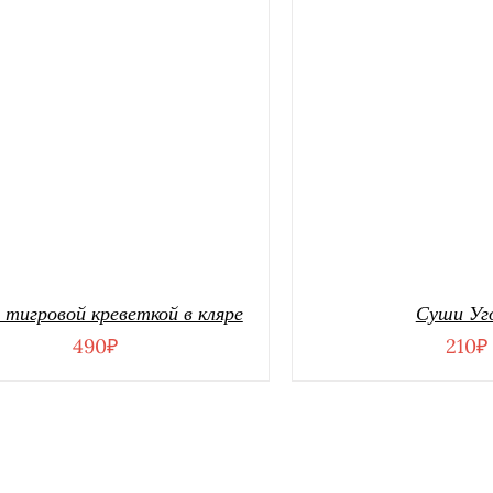
с тигровой креветкой в кляре
Суши Уг
490
₽
210
₽