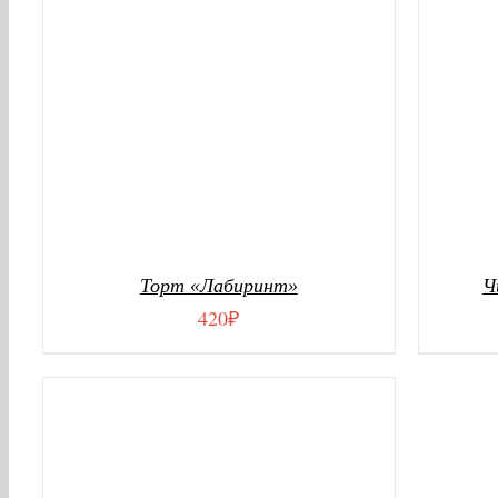
Торт «Лабиринт»
Ч
420
₽