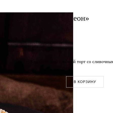
Торт «Наполеон»
360
₽
Вес порции: 150 г
Классический слоёный торт со сливочны
Количество
В КОРЗИНУ
товара
Торт
"Наполеон"
Категория:
Десерты