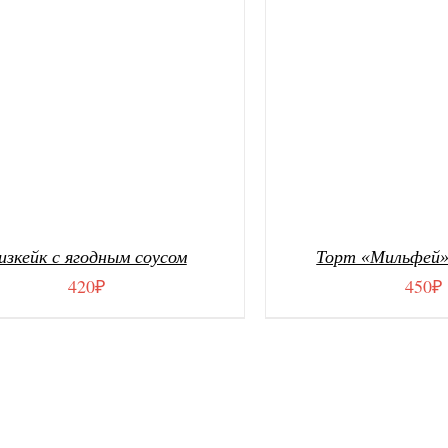
изкейк с ягодным соусом
Торт «Мильфей»
420
₽
450
₽