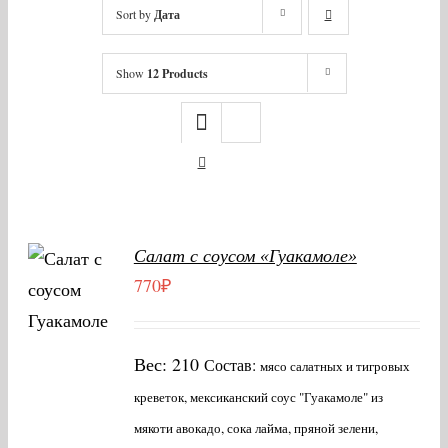
Sort by
Дата
Show
12 Products
В
Салат с соусом «Гуакамоле»
КОРЗИНУ
770
₽
/
ДЕТАЛИ
Вес: 210
Состав:
мясо салатных и тигровых
креветок, мексиканский соус "Гуакамоле" из
мякоти авокадо, сока лайма, пряной зелени,