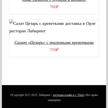
760
₽
В КОРЗИНУ
/
ДЕТАЛИ
Салат «Цезарь» с тигровыми креветками
750
₽
©Copyright 2017-2025. Лабиринт –
ресторан и кафе в г. Орёл
| Все права
защищены